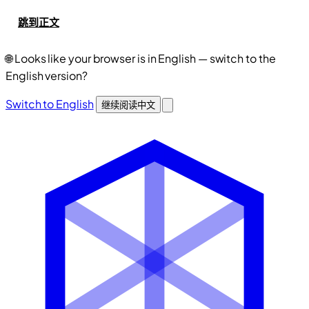
跳到正文
🌐
Looks like your browser is in English — switch to the
English version?
Switch to English
继续阅读中文