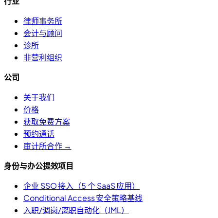
行业
律师事务所
会计与顾问
诊所
非营利组织
公司
关于我们
价格
获取免费方案
预约通话
审计所合作 →
身份与办公提效项目
企业 SSO 接入（5 个 SaaS 应用）
Conditional Access 安全策略基线
入职/调岗/离职自动化（JML）