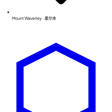
Mount Waverley · 墨尔本
Microsoft Solutions Partner
ACSC E8 aligned