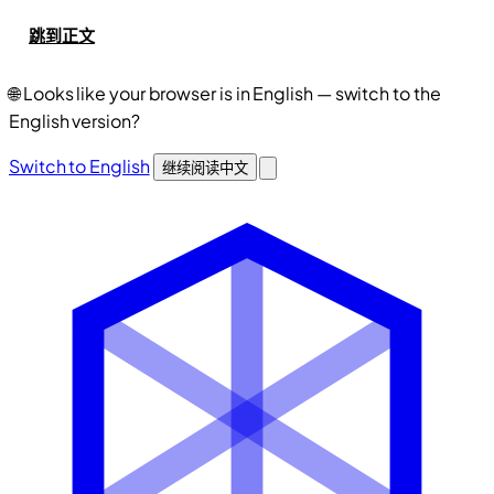
跳到正文
🌐
Looks like your browser is in English — switch to the
English version?
Switch to English
继续阅读中文