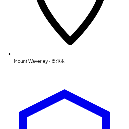
Mount Waverley · 墨尔本
Microsoft Solutions Partner
ACSC E8 aligned