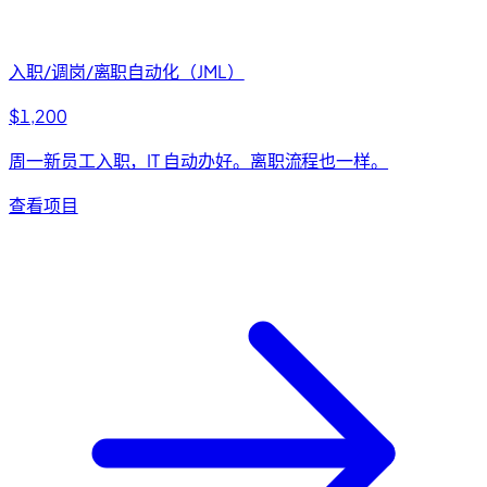
入职/调岗/离职自动化（JML）
$1,200
周一新员工入职，IT 自动办好。离职流程也一样。
查看项目