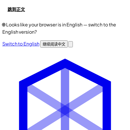
跳到正文
🌐
Looks like your browser is in English — switch to the
English version?
Switch to English
继续阅读中文