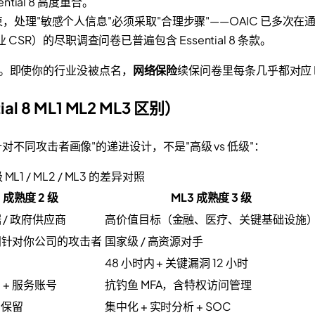
sential 8 高度重合。
修订）约束，处理"敏感个人信息"必须采取"合理步骤"——OAIC 已多次在通报中
CSR）的尽职调查问卷已普遍包含 Essential 8 条款。
制"。即使你的行业没被点名，
网络保险
续保问卷里每条几乎都对应 Ess
al 8 ML1 ML2 ML3 区别）
不同攻击者画像"的递进设计，不是"高级 vs 低级"：
 ML1 / ML2 / ML3 的差异对照
 成熟度 2 级
ML3 成熟度 3 级
/ 政府供应商
高价值目标（金融、医疗、关键基础设施
间针对你公司的攻击者
国家级 / 高资源对手
48 小时内 + 关键漏洞 12 小时
 + 服务账号
抗钓鱼 MFA，含特权访问管理
 保留
集中化 + 实时分析 + SOC