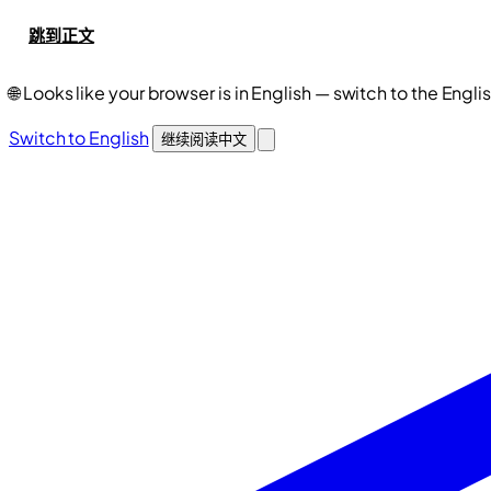
跳到正文
🌐
Looks like your browser is in English — switch to the Engli
Switch to English
继续阅读中文