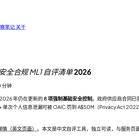
观察笔记
关于
全合规 ML1 自评清单
2026
0 分钟
布、2026 年仍在更新的
8 项强制基础安全控制
。政府供应商合同已强
 单次个人信息泄漏可被 OAIC 罚到 A$50M（Privacy Act
 服务详情（英文页面）
。本文是中文自评工具，独立可读，与服务页