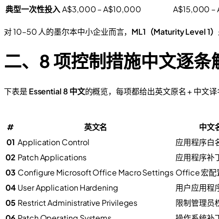
典型一次性投入
A$3,000 – A$10,000
A$15,000 –
对 10–50 人的墨尔本中小企业而言，
ML1（Maturity Level 1）
二、8 项控制措施中文逐条
下表是
Essential 8 中文
的概览，每项都给出英文原名 + 中文译
#
英文名
中文
01
Application Control
应用程序白
02
Patch Applications
应用程序补
03
Configure Microsoft Office Macro Settings
Office 宏
04
User Application Hardening
用户应用程
05
Restrict Administrative Privileges
限制管理员
06
Patch Operating Systems
操作系统补