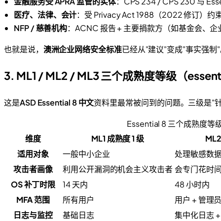
金融服务受 APRA 监管的实体
：CPS 234 / CPS 230 与 Es
医疗、法律、会计
：受 Privacy Act 1988（2022 
NFP / 慈善机构
：ACNC 报告 + 主要捐款方（如基金会、企业 
也就是说，
澳洲企业网络安全标准
已经从"建议"变成"事实强
3. ML1 / ML2 / ML3 三个成熟度等级（essenti
这是
ASD Essential 8 中文
资料里最常被问到的问题。三级是"针对
Essential 8 三个成熟度等级
维度
ML1 成熟度 1 级
ML2
适用对象
一般中小企业
处理敏感数据 
攻击者画像
利用公开漏洞的机会主义攻击者
会专门花时
OS 补丁时限
14 天内
48 小时内
MFA 范围
所有用户
用户 + 管理员
日志与监控
基础日志
集中化日志 +