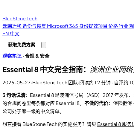
BlueStone
Tech
云端迁移
备份与恢复
Microsoft 365
身份提效项目
价格
行业
EN
中文
获取免费方案
观察笔记
·
合规 & 安全
Essential 8 中文完全指南：
澳洲企业网络安
2026-05-27
·
BlueStone Tech 团队
·
阅读约 12 分钟 · 自评约 1
3 句话说清
：Essential 8 是澳洲信号局（ASD）2017 年发
的合规问卷里每条都对应 Essential 8。
不做的代价
：保险拒保 +
公司处于哪一级的中文清单。
想直接看 BlueStone Tech 的实施服务？请见
Essential 8