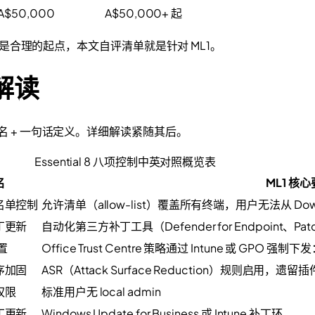
 A$50,000
A$50,000+ 起
是合理的起点，本文自评清单就是针对 ML1。
解读
名 + 一句话定义。详细解读紧随其后。
Essential 8 八项控制中英对照概览表
名
ML1 核
名单控制
允许清单（allow-list）覆盖所有终端，用户无法从 D
丁更新
自动化第三方补丁工具（Defender for Endpoint、P
配置
Office Trust Centre 策略通过 Intune 或
序加固
ASR（Attack Surface Reduction）规则启
权限
标准用户无 local admin
丁更新
Windows Update for Business 或 Intune 补丁环