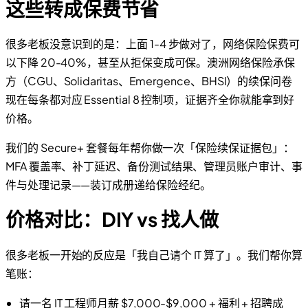
这些转成保费节省
很多老板没意识到的是：上面 1-4 步做对了，网络保险保费可
以下降 20-40%，甚至从拒保变成可保。澳洲网络保险承保
方（CGU、Solidaritas、Emergence、BHSI）的续保问卷
现在每条都对应 Essential 8 控制项，证据齐全你就能拿到好
价格。
我们的 Secure+ 套餐每年帮你做一次「保险续保证据包」：
MFA 覆盖率、补丁延迟、备份测试结果、管理员账户审计、事
件与处理记录——装订成册递给保险经纪。
价格对比：DIY vs 找人做
很多老板一开始的反应是「我自己请个 IT 算了」。我们帮你算
笔账：
请一名 IT 工程师月薪 $7,000-$9,000 + 福利 + 招聘成