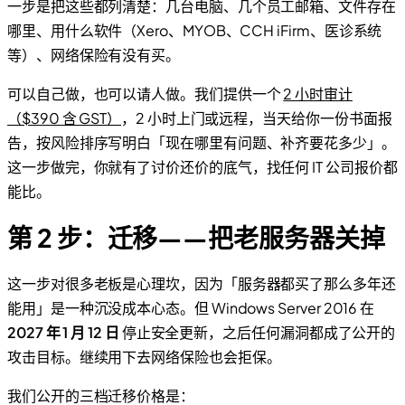
一步是把这些都列清楚：几台电脑、几个员工邮箱、文件存在
哪里、用什么软件（Xero、MYOB、CCH iFirm、医诊系统
等）、网络保险有没有买。
可以自己做，也可以请人做。我们提供一个
2 小时审计
（$390 含 GST）
，2 小时上门或远程，当天给你一份书面报
告，按风险排序写明白「现在哪里有问题、补齐要花多少」。
这一步做完，你就有了讨价还价的底气，找任何 IT 公司报价都
能比。
第 2 步：迁移——把老服务器关掉
这一步对很多老板是心理坎，因为「服务器都买了那么多年还
能用」是一种沉没成本心态。但 Windows Server 2016 在
2027 年 1 月 12 日
停止安全更新，之后任何漏洞都成了公开的
攻击目标。继续用下去网络保险也会拒保。
我们公开的三档迁移价格是：