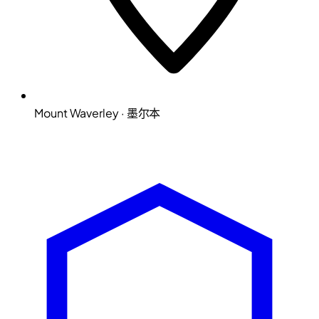
Mount Waverley · 墨尔本
Microsoft Solutions Partner
ACSC E8 aligned