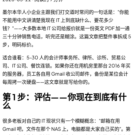
墨尔本华人小企业主跟我们打交道时常问的一句话是："你能
不能用中文讲清楚我现在 IT 上到底缺什么、要花多少
钱？"——大多数本地 IT 公司给报价就是一份英文 PDF 加一通
三十分钟销售电话，听完还是糊涂。这篇文章把整件事拆成 5
步，明码标价。
适合谁看：5-30 人的会计师事务所、律所、诊所、贸易公
司、IT 公司、餐饮连锁。如果你还在用机房里那台 2016 年买
的服务器，员工各自用 Gmail 收公司邮件，备份是某位会计
每周拷一次硬盘——这文章就是写给你的。
第 1 步：评估——你现在到底有什
么
很多老板对自己的 IT 现状只有一个模糊概念："邮箱在用
Gmail 吧，文件在那个 NAS 上，电脑都是大家自己买的"。第