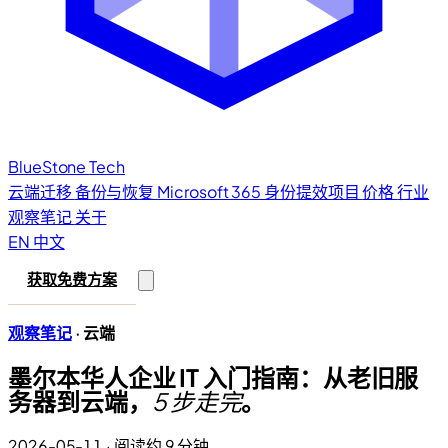
BlueStone
Tech
云端迁移
备份与恢复
Microsoft 365
身份提效项目
价格
行业
观察笔记
关于
EN
中文
获取免费方案
观察笔记
· 云端
墨尔本华人企业 IT 入门指南：从老旧服
务器到云端，
5 步走完
。
2026-05-11
·
阅读约 9 分钟