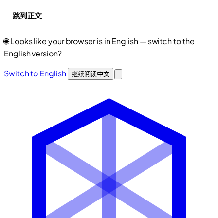
跳到正文
🌐
Looks like your browser is in English — switch to the
English version?
Switch to English
继续阅读中文