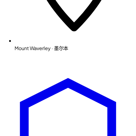
Mount Waverley · 墨尔本
Microsoft Solutions Partner
ACSC E8 aligned