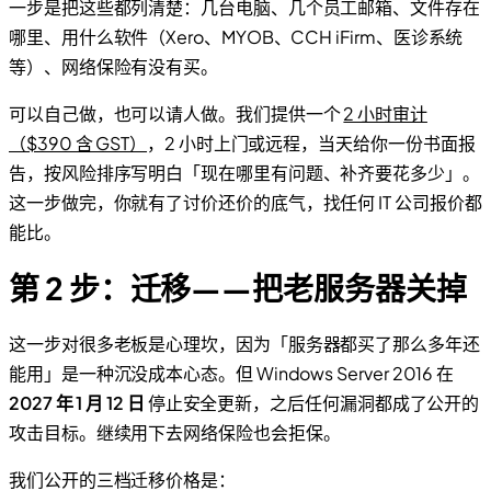
一步是把这些都列清楚：几台电脑、几个员工邮箱、文件存在
哪里、用什么软件（Xero、MYOB、CCH iFirm、医诊系统
等）、网络保险有没有买。
可以自己做，也可以请人做。我们提供一个
2 小时审计
（$390 含 GST）
，2 小时上门或远程，当天给你一份书面报
告，按风险排序写明白「现在哪里有问题、补齐要花多少」。
这一步做完，你就有了讨价还价的底气，找任何 IT 公司报价都
能比。
第 2 步：迁移——把老服务器关掉
这一步对很多老板是心理坎，因为「服务器都买了那么多年还
能用」是一种沉没成本心态。但 Windows Server 2016 在
2027 年 1 月 12 日
停止安全更新，之后任何漏洞都成了公开的
攻击目标。继续用下去网络保险也会拒保。
我们公开的三档迁移价格是：