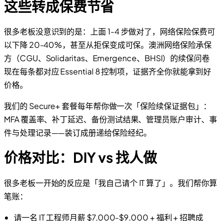
这些转成保费节省
很多老板没意识到的是：上面 1-4 步做对了，网络保险保费可
以下降 20-40%，甚至从拒保变成可保。澳洲网络保险承保
方（CGU、Solidaritas、Emergence、BHSI）的续保问卷
现在每条都对应 Essential 8 控制项，证据齐全你就能拿到好
价格。
我们的 Secure+ 套餐每年帮你做一次「保险续保证据包」：
MFA 覆盖率、补丁延迟、备份测试结果、管理员账户审计、事
件与处理记录——装订成册递给保险经纪。
价格对比：DIY vs 找人做
很多老板一开始的反应是「我自己请个 IT 算了」。我们帮你算
笔账：
请一名 IT 工程师月薪 $7,000-$9,000 + 福利 + 招聘成