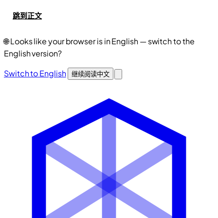
跳到正文
🌐
Looks like your browser is in English — switch to the
English version?
Switch to English
继续阅读中文