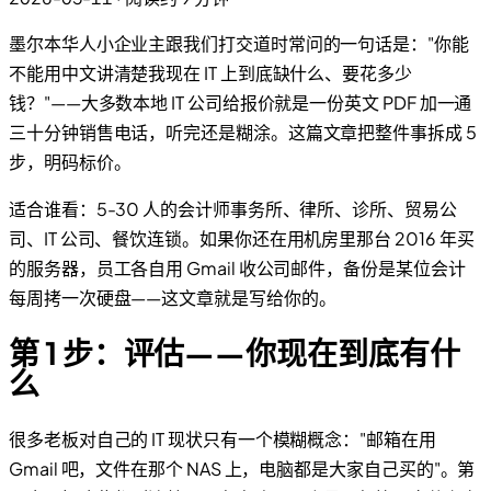
墨尔本华人小企业主跟我们打交道时常问的一句话是："你能
不能用中文讲清楚我现在 IT 上到底缺什么、要花多少
钱？"——大多数本地 IT 公司给报价就是一份英文 PDF 加一通
三十分钟销售电话，听完还是糊涂。这篇文章把整件事拆成 5
步，明码标价。
适合谁看：5-30 人的会计师事务所、律所、诊所、贸易公
司、IT 公司、餐饮连锁。如果你还在用机房里那台 2016 年买
的服务器，员工各自用 Gmail 收公司邮件，备份是某位会计
每周拷一次硬盘——这文章就是写给你的。
第 1 步：评估——你现在到底有什
么
很多老板对自己的 IT 现状只有一个模糊概念："邮箱在用
Gmail 吧，文件在那个 NAS 上，电脑都是大家自己买的"。第