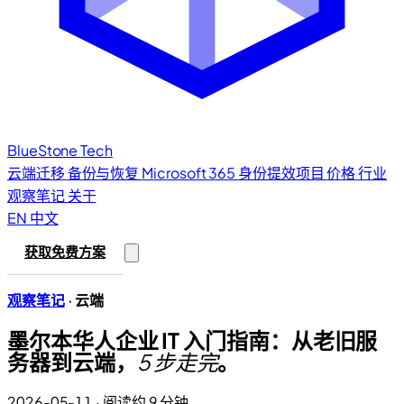
BlueStone
Tech
云端迁移
备份与恢复
Microsoft 365
身份提效项目
价格
行业
观察笔记
关于
EN
中文
获取免费方案
观察笔记
· 云端
墨尔本华人企业 IT 入门指南：从老旧服
务器到云端，
5 步走完
。
2026-05-11
·
阅读约 9 分钟